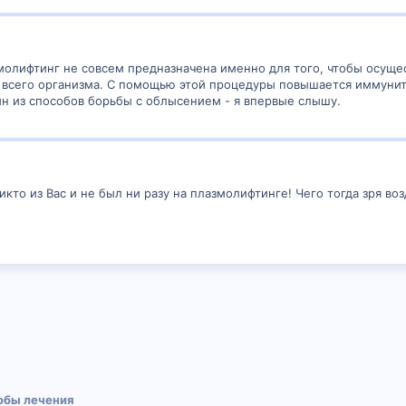
змолифтинг не совсем предназначена именно для того, чтобы осуще
всего организма. С помощью этой процедуры повышается иммуните
дин из способов борьбы с облысением - я впервые слышу.
икто из Вас и не был ни разу на плазмолифтинге! Чего тогда зря воз
онная почта
сылка
обы лечения