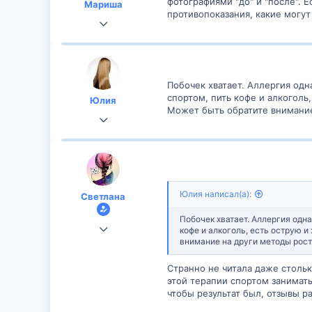
фотографиями "до" и "после". Е
Мариша
противопоказания, какие могут
6 Ноя 2019
69
1
Побочек хватает. Аллергия одна
спортом, пить кофе и алкоголь
Юлия
Может быть обратите внимание
10 Ноя 2019
57
0
Юлия написал(а):
Светлана
Побочек хватает. Аллергия одна
8 Ноя 2019
кофе и алкоголь, есть острую и
внимание на други методы рост
145
1
Странно не читала даже стольк
этой терапии спортом занимать
чтобы результат был, отзывы р