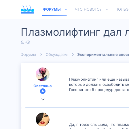
ФОРУМЫ
ЧТО НОВОГО?
ПОЛЬЗ
Плазмолифтинг дал л
А
Д
в
а
т
т
Форумы
Обсуждаем
Экспериментальные спос
о
а
р
н
т
а
е
ч
м
а
ы
л
Плазмолифтинг или еще называю
а
которые должны освободить мол
Светлана
Говорят что 5 процедур достато
8 Ноя 2019
145
1
Да, я тоже слышала, что плаз