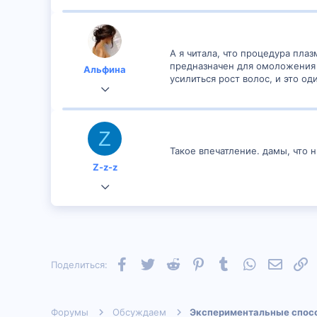
А я читала, что процедура пла
предназначен для омоложения 
Альфина
усилиться рост волос, и это о
6 Ноя 2019
92
4
Z
Такое впечатление. дамы, что н
Z-z-z
9 Окт 2020
13
0
Facebook
Twitter
Reddit
Pinterest
Tumblr
WhatsApp
Электр
С
Поделиться:
Форумы
Обсуждаем
Экспериментальные спос