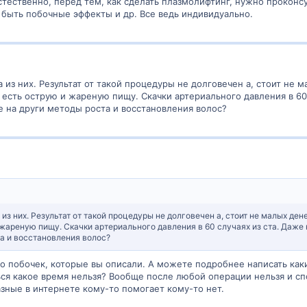
стественно, перед тем, как сделать плазмолифтинг, нужно проконсул
 быть побочные эффекты и др. Все ведь индивидуально.
 из них. Результат от такой процедуры не долговечен а, стоит не 
, есть острую и жареную пищу. Скачки артериального давления в 60 
 на други методы роста и восстановления волос?
 из них. Результат от такой процедуры не долговечен а, стоит не малых ден
 жареную пищу. Скачки артериального давления в 60 случаях из ста. Даже 
а и восстановления волос?
о побочек, которые вы описали. А можете подробнее написать как
ся какое время нельзя? Вообще после любой операции нельзя и спо
азные в интернете кому-то помогает кому-то нет.