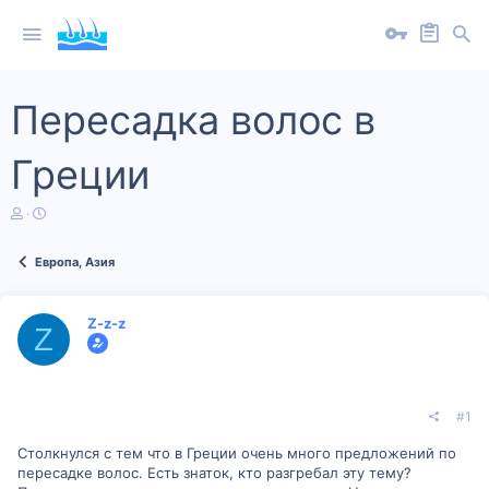
Пересадка волос в
Греции
А
Д
в
а
т
т
Европа, Азия
о
а
р
н
т
а
е
ч
Z-z-z
Z
м
а
ы
л
а
#1
Столкнулся с тем что в Греции очень много предложений по
пересадке волос. Есть знаток, кто разгребал эту тему?