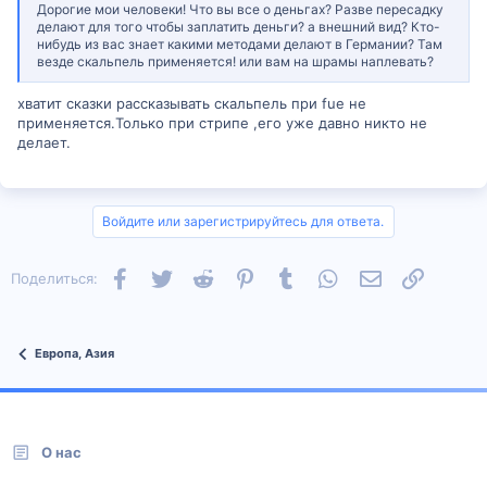
Дорогие мои человеки! Что вы все о деньгах? Разве пересадку
делают для того чтобы заплатить деньги? а внешний вид? Кто-
нибудь из вас знает какими методами делают в Германии? Там
везде скальпель применяется! или вам на шрамы наплевать?
хватит сказки рассказывать скальпель при fue не
применяется.Только при стрипе ,его уже давно никто не
делает.
Войдите или зарегистрируйтесь для ответа.
Facebook
Twitter
Reddit
Pinterest
Tumblr
WhatsApp
Электронная п
Ссылка
Поделиться:
Европа, Азия
О нас