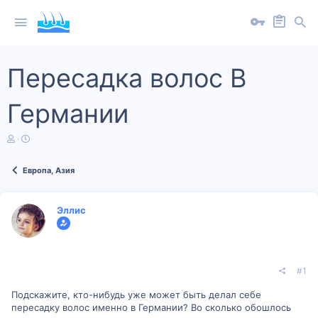
Пересадка волос В
Германии
А
Д
в
а
т
т
Европа, Азия
о
а
р
н
т
а
е
ч
Эллис
м
а
ы
л
а
#1
Подскажите, кто-нибудь уже может быть делал себе
пересадку волос именно в Германии? Во сколько обошлось