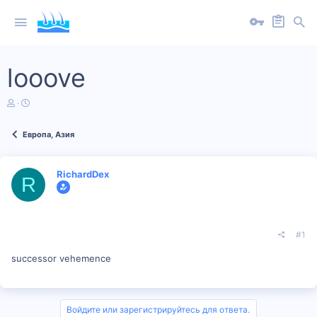
looove
А
Д
в
а
т
т
Европа, Азия
о
а
р
н
т
а
е
ч
RichardDex
R
м
а
ы
л
а
#1
successor vehemence
Войдите или зарегистрируйтесь для ответа.