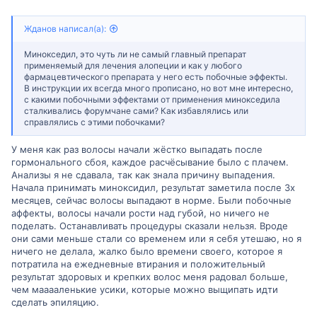
Жданов написал(а):
Минокседил, это чуть ли не самый главный препарат
применяемый для лечения алопеции и как у любого
фармацевтического препарата у него есть побочные эффекты.
В инструкции их всегда много прописано, но вот мне интересно,
с какими побочными эффектами от применения минокседила
сталкивались форумчане сами? Как избавлялись или
справлялись с этими побочками?
У меня как раз волосы начали жёстко выпадать после
гормонального сбоя, каждое расчёсывание было с плачем.
Анализы я не сдавала, так как знала причину выпадения.
Начала принимать миноксидил, результат заметила после 3х
месяцев, сейчас волосы выпадают в норме. Были побочные
аффекты, волосы начали рости над губой, но ничего не
поделать. Останавливать процедуры сказали нельзя. Вроде
они сами меньше стали со временем или я себя утешаю, но я
ничего не делала, жалко было времени своего, которое я
потратила на ежедневные втирания и положительный
результат здоровых и крепких волос меня радовал больше,
чем мааааленькие усики, которые можно выщипать идти
сделать эпиляцию.