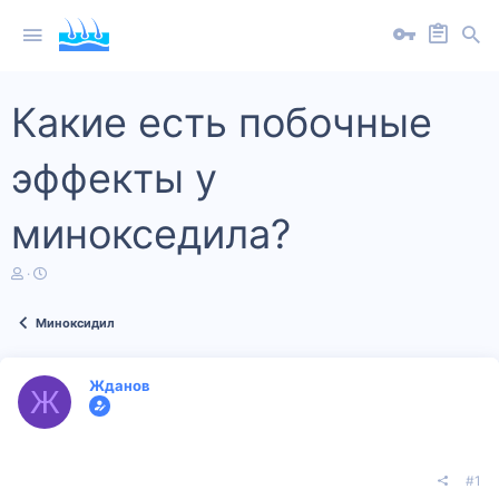
Какие есть побочные
эффекты у
минокседила?
А
Д
в
а
т
т
Миноксидил
о
а
р
н
т
а
е
ч
Жданов
Ж
м
а
ы
л
а
#1