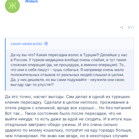
Жмых
Ж
#11
vaxon написал(а):
Да ну вы что? Какая пересадка волос в Турции?! Делайше у нас
в России. У турков медицина вообще очень слабая, а тут такая
сложная операция (да, не процедура, а именно операция). То ,
что они о себе пишут - чушь собачья. Я например очень мало
положительных отзывов от реальных людей слышал в целом.
Да, у них дешевле, но вы сами подумайте - неужели они свою
выгоду где-то упустят?
Да это точно, насчет выгоды. Сам делал в одной из турецких
клиник пересадку. Сделали в целом неплохо, проживание в
отеле рядом с клиникой, вроде все хорошо... Но без питания!
Вот так... Такое состояние было после пересадки, что не
выйти никуда: то есть даже за едой не сходить. И в итоге ешь
отедльные завтрако-обедо-ужины. И это очень сильно
ударило по моему кошельку, потратит на еду гораздо больше,
чем планировал. Не знаю как везде, но в некоторых случаях