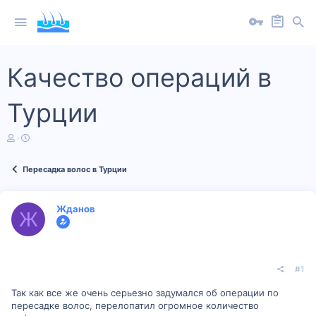
Качество операций в
Турции
А
Д
в
а
т
т
Пересадка волос в Турции
о
а
р
н
т
а
е
ч
Жданов
Ж
м
а
ы
л
а
#1
Так как все же очень серьезно задумался об операции по
пересадке волос, перелопатил огромное количество