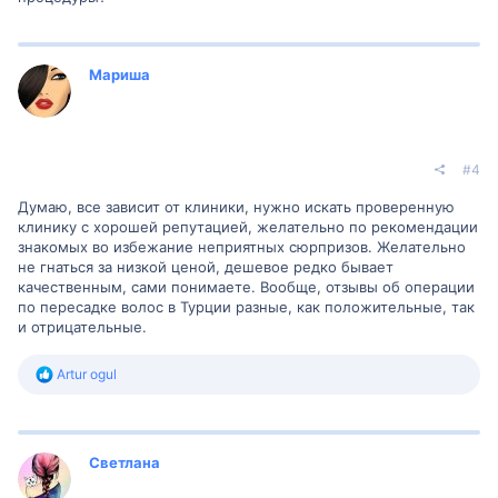
Мариша
#4
Думаю, все зависит от клиники, нужно искать проверенную
клинику с хорошей репутацией, желательно по рекомендации
знакомых во избежание неприятных сюрпризов. Желательно
не гнаться за низкой ценой, дешевое редко бывает
качественным, сами понимаете. Вообще, отзывы об операции
по пересадке волос в Турции разные, как положительные, так
и отрицательные.
Р
Artur ogul
е
а
к
ц
и
Светлана
и
: