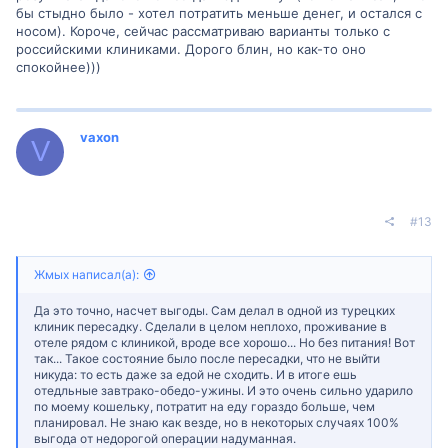
бы стыдно было - хотел потратить меньше денег, и остался с
носом). Короче, сейчас рассматриваю варианты только с
российскими клиниками. Дорого блин, но как-то оно
спокойнее)))
vaxon
V
#13
Жмых написал(а):
Да это точно, насчет выгоды. Сам делал в одной из турецких
клиник пересадку. Сделали в целом неплохо, проживание в
отеле рядом с клиникой, вроде все хорошо... Но без питания! Вот
так... Такое состояние было после пересадки, что не выйти
никуда: то есть даже за едой не сходить. И в итоге ешь
отедльные завтрако-обедо-ужины. И это очень сильно ударило
по моему кошельку, потратит на еду гораздо больше, чем
планировал. Не знаю как везде, но в некоторых случаях 100%
выгода от недорогой операции надуманная.