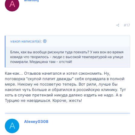
A
#17
vaxon написал(а):
Блин, как вы вообще рискнули туда поехать? У них вон во время
ковида что творилось - люди с высокой температурой на улице
помирали. Медицина там - отстой!
Как-как... Отзывов начитался и хотел сэкономить. Ну,
поговорка "скупой платит дважды" себя оправдала в полной
мере. Никому не посоветую теперь. Вот рили, лучше бы
накопил чуть больше и обратился в российскую клинику. Тут
хоть в случае претензий никуда далеко ездить не надо. А в
Турцию не наездишься. Короче, жесть!
Alexey0308
A