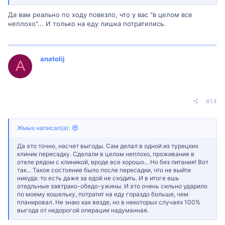
Да вам реально по ходу повезло, что у вас "в целом все
неплохо"... И только на еду лишка потратились.
anatolij
A
#14
Жмых написал(а):
Да это точно, насчет выгоды. Сам делал в одной из турецких
клиник пересадку. Сделали в целом неплохо, проживание в
отеле рядом с клиникой, вроде все хорошо... Но без питания! Вот
так... Такое состояние было после пересадки, что не выйти
никуда: то есть даже за едой не сходить. И в итоге ешь
отедльные завтрако-обедо-ужины. И это очень сильно ударило
по моему кошельку, потратит на еду гораздо больше, чем
планировал. Не знаю как везде, но в некоторых случаях 100%
выгода от недорогой операции надуманная.