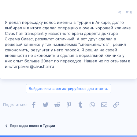
#18
Я делал пересадку волос именно в Турции в Анкаре, долго
выбирал и в итоге сделал операцию в очень хорошей клинике
Civas hair transplant у известного врача доцента доктора
Экрема Сивас, результат отличный. А вот друг сделал в
дешевой клинике у так называемых "специалистов" , решил
сэкономить, результат у него плохой. Я решил на своей
внешности не экономить и сделал в нормальной клинике у
них опыт больше 20лет по пересадке. Нашел их по отзывам в
инстаграмм @civashairru
Войдите или зарегистрируйтесь для ответа.
Facebook
Twitter
Reddit
Pinterest
Tumblr
WhatsApp
Электронная п
Ссылка
Поделиться:
Пересадка волос в Турции