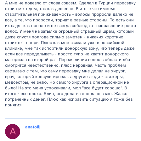
А мне не повезло от слова совсем. Сделал в Турции пересадку
стрип методом, так как дешевле. В итоге что имеем:
отвратительная приживаемость - волосы проросли далеко не
все, а те, что проросли, торчат в разные стороны. То есть они
их садят как попало и не всегда соблюдают направление роста
волос. У меня на затылке огромный страшный шрам, который
даже спустя полгода сильно заметен - никаких коротких
стрижек теперь. Плюс как мне сказали уже в российской
клинике, мне так испортили донорскую зону, что теперь даже
если все переделывать - просто тупо не хватит донорского
материала на второй раз. Первая линия волос в области лба
смотрится неестественно, плюс неровная. Часть проблем
свфзываю с тем, что саму пересадку мне делал не хирург,
врач, который консультировал, а другие люди - стажеры,
медсестры, не знаю. Но самого хирурга в операционной не
было! На это меня успокаивали, мол "все будет хорошо". В
итоге - все плохо. Блин, что делать теперь не знаю. Жалко
потраченных денег. Плюс как исправить ситуацию я тоже без
понятия.
anatolij
A