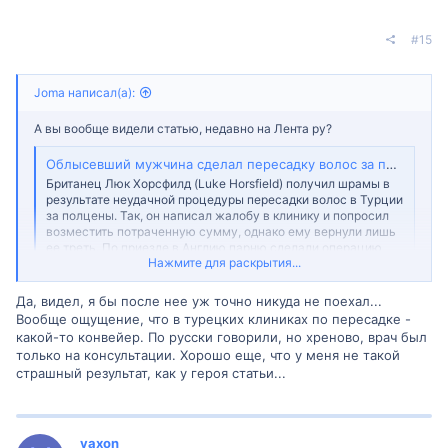
#15
Joma написал(а):
А вы вообще видели статью, недавно на Лента ру?
Облысевший мужчина сделал пересадку волос за полцены и пожалел об этом
Британец Люк Хорсфилд (Luke Horsfield) получил шрамы в
результате неудачной процедуры пересадки волос в Турции
за полцены. Так, он написал жалобу в клинику и попросил
возместить потраченную сумму, однако ему вернули лишь
ее треть. По приезде в Англию парню сделали операцию
Нажмите для раскрытия...
бесплатно в клинике...
m.lenta.ru
Да, видел, я бы после нее уж точно никуда не поехал...
Вообще ощущение, что в турецких клиниках по пересадке -
Как мужик пересадку в Турции сделал, а у него вообще ни фига
не выросло и кроме шрамов - больше ничего? Вот мне кажется,
какой-то конвейер. По русски говорили, но хреново, врач был
в большиснтве случаев так и есть... Просто о плохих
только на консультации. Хорошо еще, что у меня не такой
результатах далеко не всегда люди пишут (яб не написал, мне
страшный результат, как у героя статьи...
бы стыдно было - хотел потратить меньше денег, и остался с
носом). Короче, сейчас рассматриваю варианты только с
российскими клиниками. Дорого блин, но как-то оно
спокойнее)))
vaxon