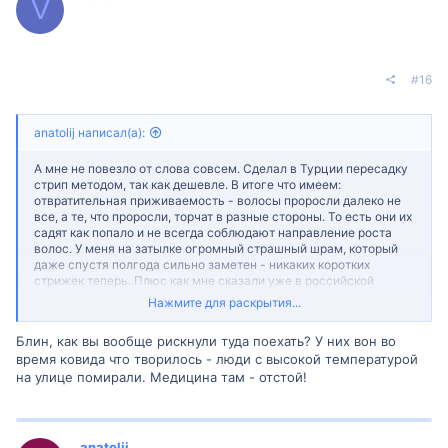
V
#16
anatolij написал(а):
А мне не повезло от слова совсем. Сделал в Турции пересадку
стрип методом, так как дешевле. В итоге что имеем:
отвратительная приживаемость - волосы проросли далеко не
все, а те, что проросли, торчат в разные стороны. То есть они их
садят как попало и не всегда соблюдают направление роста
волос. У меня на затылке огромный страшный шрам, который
даже спустя полгода сильно заметен - никаких коротких
стрижек теперь. Плюс как мне сказали уже в российской
клинике, мне так испортили донорскую зону, что теперь даже
Нажмите для раскрытия...
если все переделывать - просто тупо не хватит донорского
материала на второй раз. Первая линия волос в области лба
Блин, как вы вообще рискнули туда поехать? У них вон во
смотрится неестественно, плюс неровная. Часть проблем
время ковида что творилось - люди с высокой температурой
свфзываю с тем, что саму пересадку мне делал не хирург, врач,
на улице помирали. Медицина там - отстой!
который консультировал, а другие люди - стажеры, медсестры,
не знаю. Но самого хирурга в операционной не было! На это
меня успокаивали, мол "все будет хорошо". В итоге - все плохо.
Блин, что делать теперь не знаю. Жалко потраченных денег.
Плюс как исправить ситуацию я тоже без понятия.
anatolij