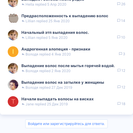
26
Hella
5 Апр 2020
Предрасположенность к выпадению волос
14
Lillian
25 Янв 2020
Начальный этп выпадения волос.
10
Lillian
5 Янв 2020
Андрогенная алопеция - признаки
I
3
Володя
4 Янв 2020
Выпадение волос после мытья горячей водой.
12
Володя
2 Янв 2020
Выпадение волос на затылке у женщины
12
Володя
27 Дек 2019
Начали выпадать волосы на висках
T
18
Jane
25 Дек 2019
Войдите или зарегистрируйтесь для ответа.