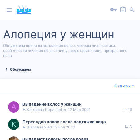
Алопеция у женщин
Обсуждаем причины выпадения волос, методы диагностики,
особенности лечения облысения у представительниц прекрасного
пола
Обсуждаем
Фильтры
Выпадение волос у женщин
А
18
Катерина Пэрл
12 Мар 2021
Пересадка волос после подтяжки лица
K
3
Blanca
15 Ноя 2020
Выпадают волосы после родов