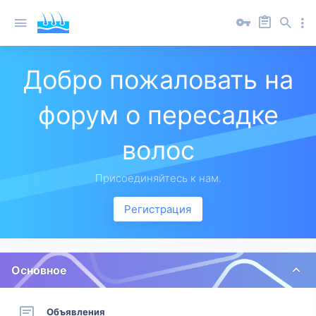
Добро пожаловать на
форум о пересадке
волос
Присоединяйтесь к нам.
Регистрация
Основное
Объявления