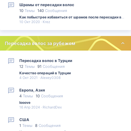
Шрамы от пересадки волос
10
Темы
140
Сообщения
Как побыстрее избавиться от шрамов после пересадки волос?
10 Окт 2020
Krez
Пересадка волос за рубежом
Пересадка волос в Турции
12
Темы
91
Сообщения
Качество операций в Турции
4 Окт 2021
Alexey0308
Европа, Азия
4
Темы
10
Сообщения
looove
16 Апр 2024
RichardDex
США
1
Темы
8
Сообщения