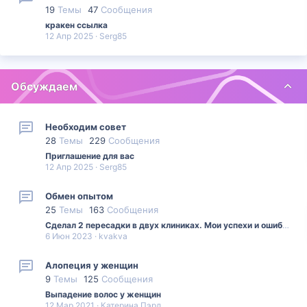
19
Темы
47
Сообщения
кракен ссылка
12 Апр 2025
Serg85
Обсуждаем
Необходим совет
28
Темы
229
Сообщения
Приглашение для вас
12 Апр 2025
Serg85
Обмен опытом
25
Темы
163
Сообщения
Сделал 2 пересадки в двух клиниках. Мои успехи и ошибки.
6 Июн 2023
kvakva
Алопеция у женщин
9
Темы
125
Сообщения
Выпадение волос у женщин
12 Мар 2021
Катерина Пэрл