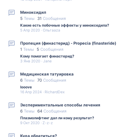
Миноксидил
5
Темы
31
Сообщения
Какие есть побочные эффекты у минокседила?
5 Апр 2020
Ольгаaza
Пропеция (финастерид) - Propecia (finasteride)
1
Темы
5
Сообщения
Кому помогает финастерид?
3 Янв 2020
Jane
Медицинская татуировка
6
Темы
70
Сообщения
looove
16 Апр 2024
RichardDex
Экспериментальные способы лечения
6
Темы
64
Сообщения
Плазмолифтинг дал ли кому результат?
9 Окт 2020
Z-z-z
Куда обратиться?