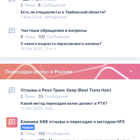
2
Темы
6
Сообщения
Есть ли специалисты в Тамбовской области?
7 Фев 2024
datingmannn
Частные обращения и вопросы
8
Темы
100
Сообщения
С какого возраста пересаживать волосы?
18 Окт 2020
Z-z-z
Пересадка волос в России
Отзывы о Реал Транс Хаер (Real Trans Hair)
2
Темы
33
Сообщения
Какой метод пересадки волос делают в РТХ?
12 Окт 2020
Krez
Клиника ХФЕ отзывы о пересадке о методом HFE
Новое
5
Темы
150
Сообщения