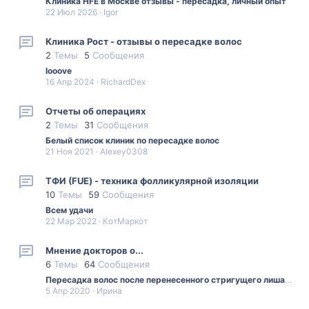
Клиника HFE в Москве отзывы - пересадка, личный опыт
22 Июл 2026
Igor
Клиника Рост - отзывы о пересадке волос
2
Темы
5
Сообщения
looove
16 Апр 2024
RichardDex
Отчеты об операциях
2
Темы
31
Сообщения
Белый список клиник по пересадке волос
21 Ноя 2021
Alexey0308
ТФИ (FUE) - техника фолликулярной изоляции
10
Темы
59
Сообщения
Всем удачи
22 Мар 2022
КотМаркот
Мнение докторов о...
6
Темы
64
Сообщения
Пересадка волос после перенесенного стригущего лишая.
5 Апр 2020
Ирина